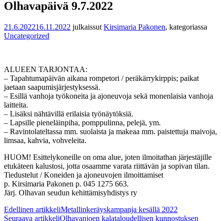
Olhavapäivä 9.7.2022
21.6.2022
16.11.2022
julkaissut
Kirsimaria Pakonen
, kategoriassa
Uncategorized
ALUEEN TARJONTAA:
– Tapahtumapäivän aikana rompetori / peräkärrykirppis; paikat
jaetaan saapumisjärjestyksessä.
– Esillä vanhoja työkoneita ja ajoneuvoja sekä monenlaisia vanhoja
laitteita.
– Lisäksi nähtävillä erilaisia työnäytöksiä.
– Lapsille pieneläinpiha, pomppulinna, pelejä, ym.
– Ravintolateltassa mm. suolaista ja makeaa mm. paistettuja maivoja,
limsaa, kahvia, vohveleita.
HUOM! Esittelykoneille on oma alue, joten ilmoitathan järjestäjille
etukäteen kalustosi, jotta osaamme varata riittävän ja sopivan tilan.
Tiedustelut / Koneiden ja ajoneuvojen ilmoittamiset
p. Kirsimaria Pakonen p. 045 1275 663.
Järj. Olhavan seudun kehittämisyhdistys ry
Artikkelien
Edellinen artikkeli
Metallinkeräyskampanja kesällä 2022
Seuraava artikkeli
Olhavanjoen kalataloudellisen kunnostuksen