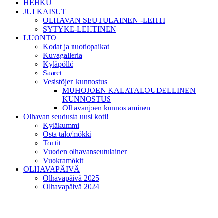
HEHKU
JULKAISUT
OLHAVAN SEUTULAINEN -LEHTI
SYTYKE-LEHTINEN
LUONTO
Kodat ja nuotiopaikat
Kuvagalleria
Kyläpöllö
Saaret
Vesistöjen kunnostus
MUHOJOEN KALATALOUDELLINEN
KUNNOSTUS
Olhavanjoen kunnostaminen
Olhavan seudusta uusi koti!
Kyläkummi
Osta talo/mökki
Tontit
Vuoden olhavanseutulainen
Vuokramökit
OLHAVAPÄIVÄ
Olhavapäivä 2025
Olhavapäivä 2024