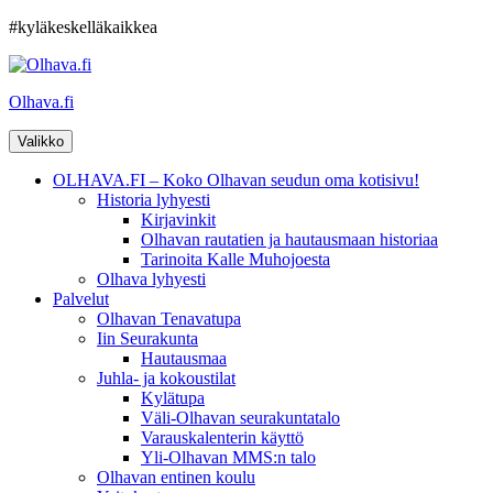
Hyppää
#kyläkeskelläkaikkea
sisältöön
Olhava.fi
Valikko
OLHAVA.FI – Koko Olhavan seudun oma kotisivu!
Historia lyhyesti
Kirjavinkit
Olhavan rautatien ja hautausmaan historiaa
Tarinoita Kalle Muhojoesta
Olhava lyhyesti
Palvelut
Olhavan Tenavatupa
Iin Seurakunta
Hautausmaa
Juhla- ja kokoustilat
Kylätupa
Väli-Olhavan seurakuntatalo
Varauskalenterin käyttö
Yli-Olhavan MMS:n talo
Olhavan entinen koulu