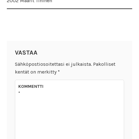
2002 Maarit Tihinen
VASTAA
Sähköpostiosoitettasi ei julkaista.
Pakolliset
kentät on merkitty
*
KOMMENTTI
*