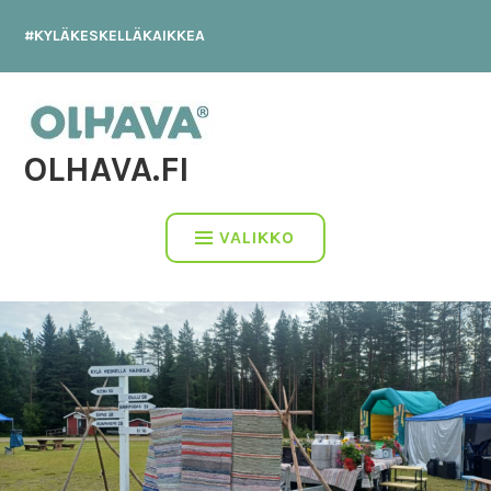
Hyppää
#KYLÄKESKELLÄKAIKKEA
sisältöön
OLHAVA.FI
VALIKKO