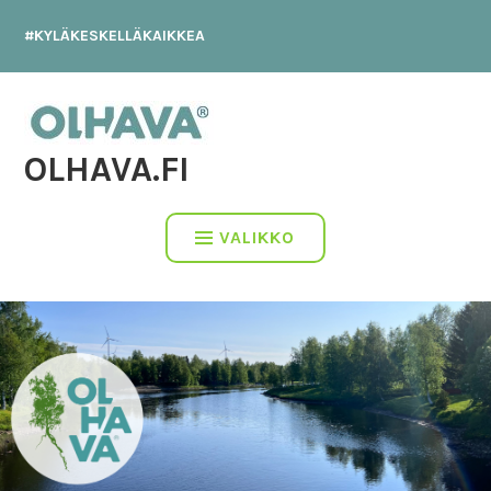
Hyppää
#KYLÄKESKELLÄKAIKKEA
sisältöön
OLHAVA.FI
VALIKKO