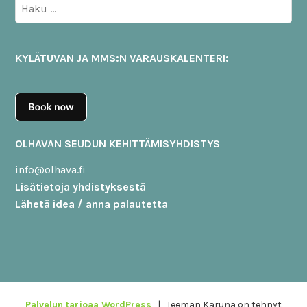
Haku:
KYLÄTUVAN JA MMS:N VARAUSKALENTERI:
OLHAVAN SEUDUN KEHITTÄMISYHDISTYS
info@olhava.fi
Lisätietoja yhdistyksestä
Lähetä idea / anna palautetta
Palvelun tarjoaa WordPress
|
Teeman Karuna on tehnyt