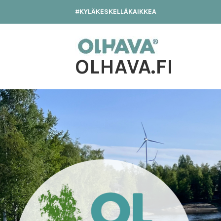
Hyppää
#KYLÄKESKELLÄKAIKKEA
sisältöön
OLHAVA.FI