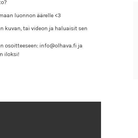
to?
umaan luonnon äärelle <3
n kuvan, tai videon ja haluaisit sen
en osoitteeseen: info@olhava.fi ja
 iloksi!