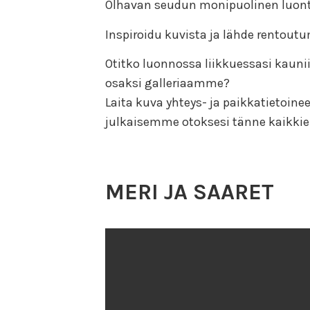
Olhavan seudun monipuolinen luon
Inspiroidu kuvista ja lähde rentout
Otitko luonnossa liikkuessasi kaunii
osaksi galleriaamme?
Laita kuva yhteys- ja paikkatietoine
julkaisemme otoksesi tänne kaikkien
MERI JA SAARET