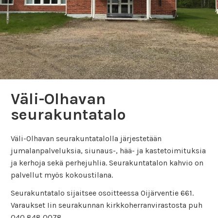
Väli-Olhavan
seurakuntatalo
Väli-Olhavan seurakuntatalolla järjestetään
jumalanpalveluksia, siunaus-, hää- ja kastetoimituksia
ja kerhoja sekä perhejuhlia. Seurakuntatalon kahvio on
palvellut myös kokoustilana.
Seurakuntatalo sijaitsee osoitteessa Oijärventie 661.
Varaukset Iin seurakunnan kirkkoherranvirastosta puh
040 848 0078.