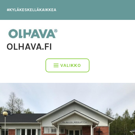
Hyppää
#KYLÄKESKELLÄKAIKKEA
sisältöön
OLHAVA.FI
VALIKKO