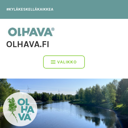
Hyppää
#KYLÄKESKELLÄKAIKKEA
sisältöön
OLHAVA.FI
VALIKKO