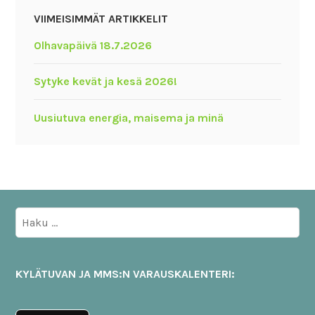
VIIMEISIMMÄT ARTIKKELIT
Olhavapäivä 18.7.2026
Sytyke kevät ja kesä 2026!
Uusiutuva energia, maisema ja minä
Haku:
KYLÄTUVAN JA MMS:N VARAUSKALENTERI: