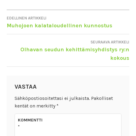
EDELLINEN ARTIKKELI
ARTIKKELIEN
Muhojoen kalataloudellinen kunnostus
SELAUS
SEURAAVA ARTIKKELI
Olhavan seudun kehittämisyhdistys ry:n
kokous
VASTAA
Sähköpostiosoitettasi ei julkaista.
Pakolliset
kentät on merkitty
*
KOMMENTTI
*