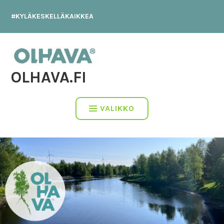
Hyppää
#KYLÄKESKELLÄKAIKKEA
sisältöön
OLHAVA.FI
VALIKKO