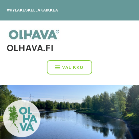
Hyppää
#KYLÄKESKELLÄKAIKKEA
sisältöön
OLHAVA.FI
VALIKKO