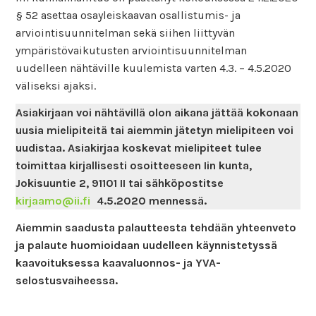
§ 52 asettaa osayleiskaavan osallistumis- ja
arviointisuunnitelman sekä siihen liittyvän
ympäristövaikutusten arviointisuunnitelman
uudelleen nähtäville kuulemista varten 4.3. – 4.5.2020
väliseksi ajaksi.
Asiakirjaan voi nähtävillä olon aikana jättää kokonaan
uusia mielipiteitä tai aiemmin jätetyn mielipiteen voi
uudistaa. Asiakirjaa koskevat mielipiteet tulee
toimittaa kirjallisesti osoitteeseen Iin kunta,
Jokisuuntie 2, 91101 II tai sähköpostitse
kirjaamo@ii.fi
4.5.2020 mennessä.
Aiemmin saadusta palautteesta tehdään yhteenveto
ja palaute huomioidaan uudelleen käynnistetyssä
kaavoituksessa kaavaluonnos- ja YVA-
selostusvaiheessa.