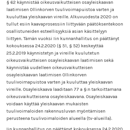
§ 62 käynnistää oikeusvaikutteisen osayleiskaavan
laatimisen Ollinkorven tuulivoimapuistoa varten ja
kuuluttaa yleiskaavan vireille. Alkuvuodesta 2020 on
tullut esiin kaavaprosessiin liittyvään päätöksentekoon
osallistuneiden esteellisyyksiä asian käsittelyyn
liittyen. Tämän vuoksi Iin kunnanhallitus on päättänyt
kokouksessa 24.2.2020 (§ 51, § 52) keskeyttää
25.2.2019 käynnistetyn ja vireille kuulutetun
oikeusvaikutteisen osayleiskaavan laatimisen sekä
käynnistää uudelleen oikeusvaikutteisen
osayleiskaavan laatimisen Ollinkorven
tuulivoimapuistoa varten ja kuuluttaa yleiskaavan
vireille.
Osayleiskaava laaditaan 77 a §:n tarkoittamana
oikeusvaikutteisena osayleiskaavana. Osayleiskaavaa
voidaan käyttää yleiskaavan mukaisten
tuulivoimaloiden rakennusluvan myöntämisen
perusteena tuulivoimaloiden alueella (tv-alueilla).
Iin kunnanhallitus on päättänyt kokouksessa 24.2.2020