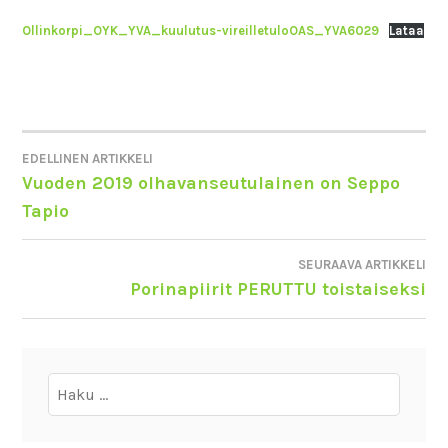
Ollinkorpi_OYK_YVA_kuulutus-vireilletuloOAS_YVA6029
Lataa
EDELLINEN ARTIKKELI
ARTIKKELIEN
Vuoden 2019 olhavanseutulainen on Seppo
Tapio
SELAUS
SEURAAVA ARTIKKELI
Porinapiirit PERUTTU toistaiseksi
Haku: