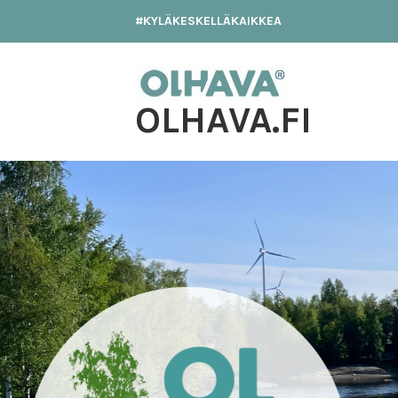
Hyppää
#KYLÄKESKELLÄKAIKKEA
sisältöön
OLHAVA.FI