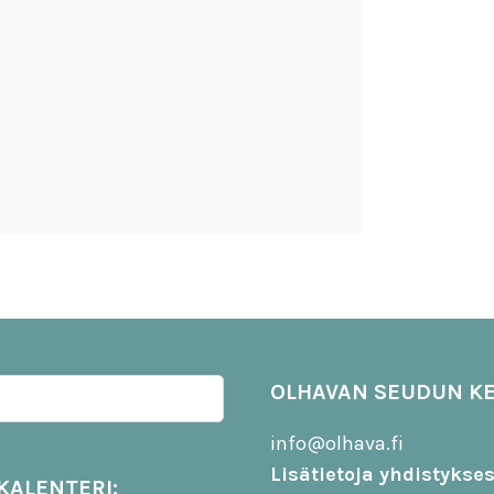
OLHAVAN SEUDUN KE
info@olhava.fi
Lisätietoja yhdistykse
KALENTERI: