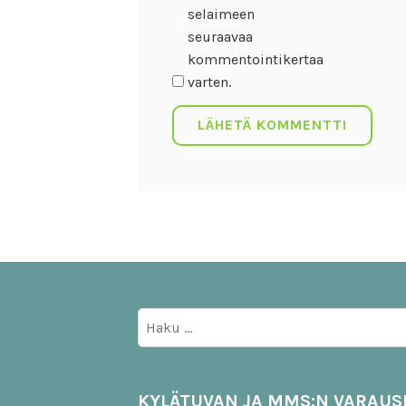
selaimeen
seuraavaa
kommentointikertaa
varten.
Haku:
KYLÄTUVAN JA MMS:N VARAUS