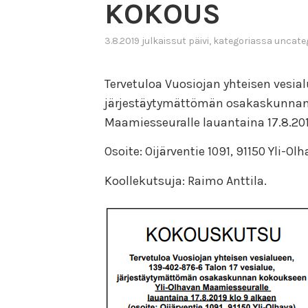
KOKOUS
3.8.2019
julkaissut
päivi
, kategoriassa
uncate
Tervetuloa Vuosiojan yhteisen vesial
järjestäytymättömän osakaskunnan
Maamiesseuralle lauantaina 17.8.201
Osoite: Oijärventie 1091, 91150 Yli-Ol
Koollekutsuja: Raimo Anttila.