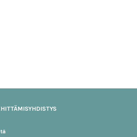
HITTÄMISYHDISTYS
stä