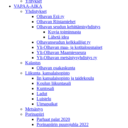
Yritykset
VAPAA-AIKA
Yhdistykset
Olhavan Erä ry
Olhavan Riistamiehet
Olhavan seudun kehittämisyhdistys
Kuvia toiminnasta
Lähetä idea
Olhavanseudun kelkkailijat ry
Yli-Olhavan maa- ja kotitalousnaiset
Yli-Olhavan Maamiesseura
Yli-Olhavan metsästysyhdistys ry
Kalastus
Olhavan osakaskunta
Liikunta, kansalaisopisto
Iin kansalaisopisto ja taidekoulu
Koulun liikuntasali
Kuntosali
Ladut
Luistelu
Uimapaikat
Metsästys
Porinapiiri
Parhaat palat 2020
Porinapiirin puurojuhla 2022