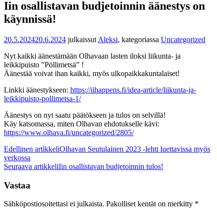
Iin osallistavan budjetoinnin äänestys on
käynnissä!
20.5.2024
20.6.2024
julkaissut
Aleksi
, kategoriassa
Uncategorized
Nyt kaikki äänestämään Olhavaan lasten iloksi liikunta- ja
leikkipuisto ”Pöllimetsä” !
Äänestää voivat ihan kaikki, myös ulkopaikkakuntalaiset!
Linkki äänestykseen:
https://iihappens.fi/idea-article/liikunta-ja-
leikkipuisto-pollimetsa-1/
Äänestys on nyt saatu päätökseen ja tulos on selvillä!
Käy katsomassa, miten Olhavan ehdotukselle kävi:
https://www.olhava.fi/uncategorized/2805/
Artikkelien
Edellinen artikkeli
Olhavan Seutulainen 2023 -lehti luettavissa myös
verkossa
selaus
Seuraava artikkeli
Iin osallistavan budjetoinnin tulos!
Vastaa
Sähköpostiosoitettasi ei julkaista.
Pakolliset kentät on merkitty
*