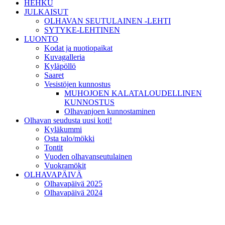
HEHKU
JULKAISUT
OLHAVAN SEUTULAINEN -LEHTI
SYTYKE-LEHTINEN
LUONTO
Kodat ja nuotiopaikat
Kuvagalleria
Kyläpöllö
Saaret
Vesistöjen kunnostus
MUHOJOEN KALATALOUDELLINEN
KUNNOSTUS
Olhavanjoen kunnostaminen
Olhavan seudusta uusi koti!
Kyläkummi
Osta talo/mökki
Tontit
Vuoden olhavanseutulainen
Vuokramökit
OLHAVAPÄIVÄ
Olhavapäivä 2025
Olhavapäivä 2024