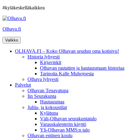
Hyppää
#kyläkeskelläkaikkea
sisältöön
Olhava.fi
Valikko
OLHAVA.FI – Koko Olhavan seudun oma kotisivu!
Historia lyhyesti
Kirjavinkit
Olhavan rautatien ja hautausmaan historiaa
Tarinoita Kalle Muhojoesta
Olhava lyhyesti
Palvelut
Olhavan Tenavatupa
Iin Seurakunta
Hautausmaa
Juhla- ja kokoustilat
Kylätupa
Väli-Olhavan seurakuntatalo
Varauskalenterin käyttö
Yli-Olhavan MMS:n talo
Olhavan entinen koulu