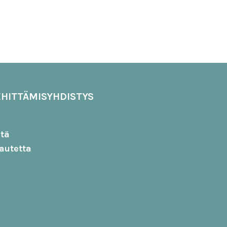
HITTÄMISYHDISTYS
stä
autetta