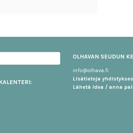
OLHAVAN SEUDUN KE
info@olhava.fi
Lisätietoja yhdistykse
KALENTERI:
Lähetä idea / anna pal