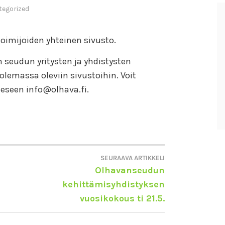
tegorized
toimijoiden yhteinen sivusto.
n seudun yritysten ja yhdistysten
 olemassa oleviin sivustoihin. Voit
eeseen info@olhava.fi.
SEURAAVA ARTIKKELI
Olhavanseudun
kehittämisyhdistyksen
vuosikokous ti 21.5.