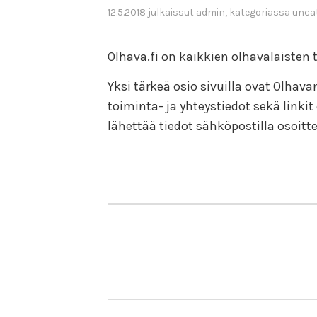
12.5.2018
julkaissut
admin
, kategoriassa
unca
Olhava.fi on kaikkien olhavalaisten 
Yksi tärkeä osio sivuilla ovat Olhava
toiminta- ja yhteystiedot sekä linkit
lähettää tiedot sähköpostilla osoitt
ARTIKKELIEN
SELAUS