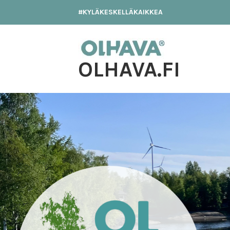
Hyppää
#KYLÄKESKELLÄKAIKKEA
sisältöön
OLHAVA.FI