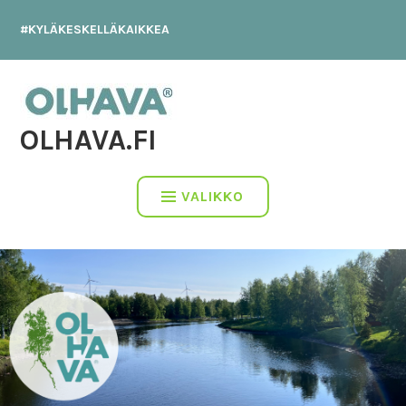
Hyppää
#KYLÄKESKELLÄKAIKKEA
sisältöön
OLHAVA.FI
VALIKKO